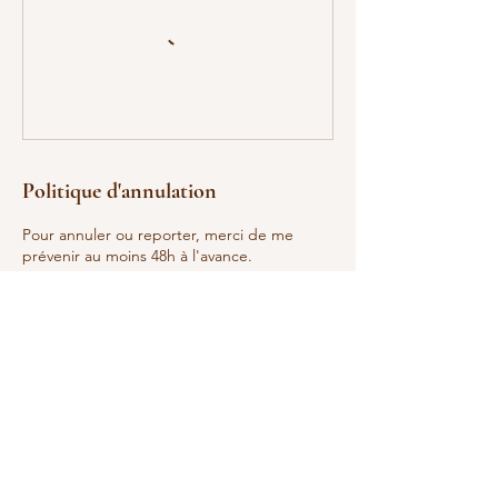
Politique d'annulation
Pour annuler ou reporter, merci de me
prévenir au moins 48h à l'avance.
Coordonnées
Le Fûtier, Verneuil-sur-Vienne, France
0634434925
cecilia.fargeas@gmail.com