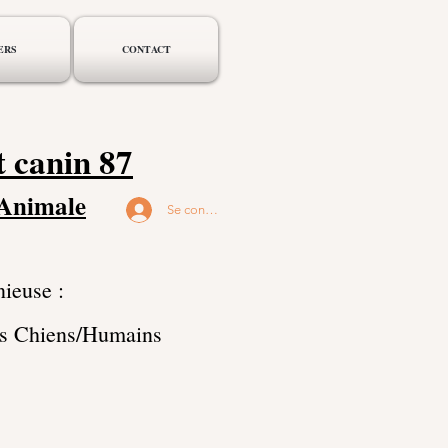
ERS
CONTACT
 canin 87
 Animale
Se connecter
ieuse :
es Chiens/Humains