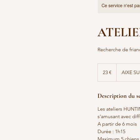
Ce service n'est pa
ATELI
Recherche de frian
23
euros
23 €
AIXE SU
Description du s
Les ateliers HUNTI
s'amusant avec diff
A partir de 6 mois
Durée : 1h15
Maximum 5 chiens